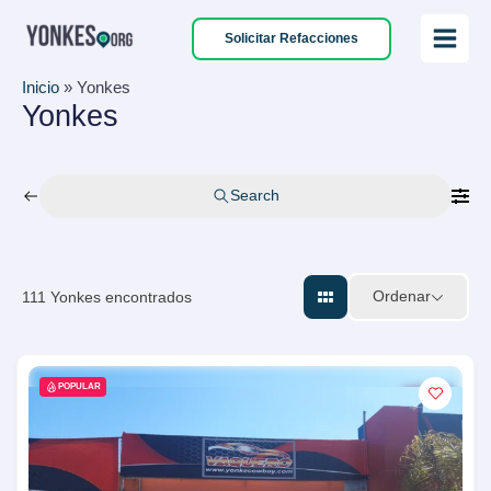
Ir
Solicitar Refacciones
al
Main
contenido
Inicio
»
Yonkes
Menu
Yonkes
Search
Ordenar
111
Yonkes encontrados
POPULAR