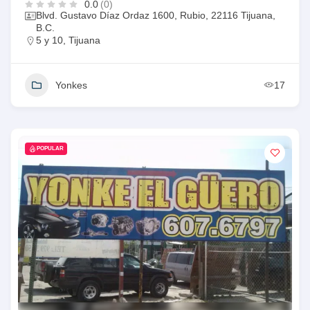
0.0
(0)
Blvd. Gustavo Díaz Ordaz 1600, Rubio, 22116 Tijuana,
B.C.
5 y 10
,
Tijuana
Yonkes
17
POPULAR