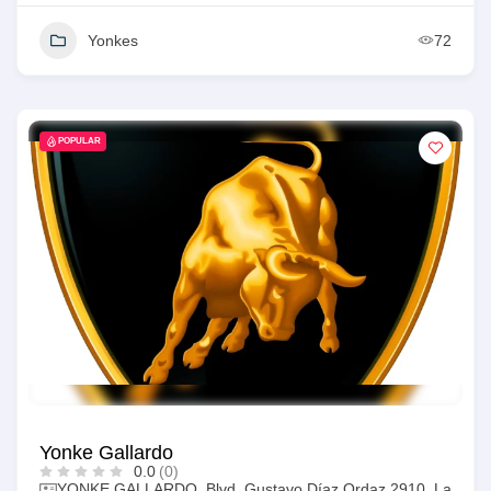
Yonkes
72
POPULAR
Yonke Gallardo
0.0
(0)
YONKE GALLARDO, Blvd. Gustavo Díaz Ordaz 2910, La