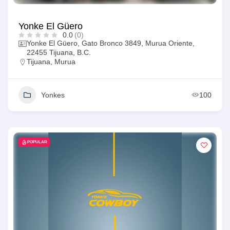
Yonke El Güero
0.0
(0)
Yonke El Güero, Gato Bronco 3849, Murua Oriente,
22455 Tijuana, B.C.
Tijuana
,
Murua
Yonkes
100
POPULAR