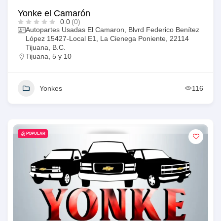
Yonke el Camarón
0.0
(0)
Autopartes Usadas El Camaron, Blvrd Federico Benítez
López 15427-Local E1, La Cienega Poniente, 22114
Tijuana, B.C.
Tijuana
,
5 y 10
Yonkes
116
POPULAR