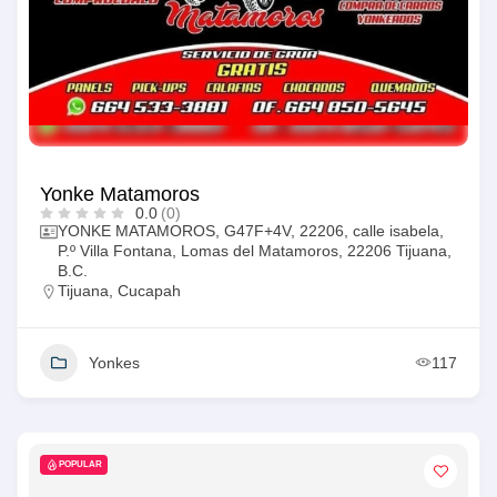
Yonke Matamoros
0.0
(0)
YONKE MATAMOROS, G47F+4V, 22206, calle isabela,
P.º Villa Fontana, Lomas del Matamoros, 22206 Tijuana,
B.C.
Tijuana
,
Cucapah
Yonkes
117
POPULAR