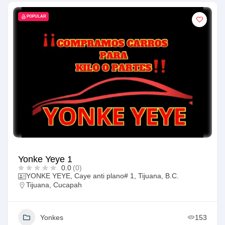
POPULAR
Yonke Yeye 1
0.0
(0)
YONKE YEYE, Caye anti plano# 1, Tijuana, B.C.
Tijuana
,
Cucapah
Yonkes
153