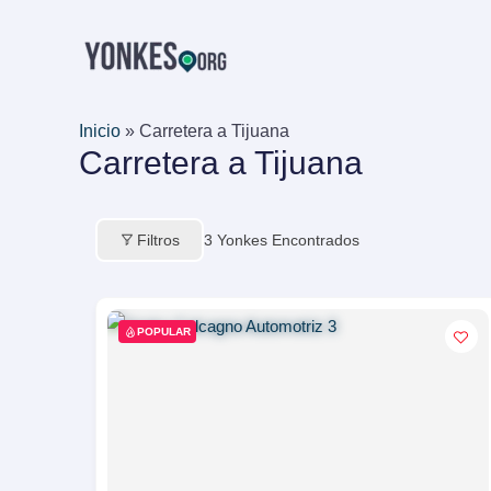
Ir
al
contenido
Inicio
»
Carretera a Tijuana
Carretera a Tijuana
Filtros
3
Yonkes Encontrados
POPULAR