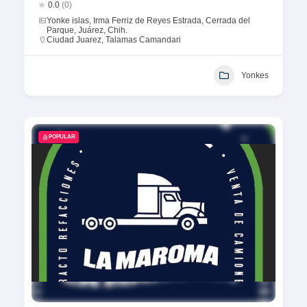
0.0
(0)
Yonke islas, Irma Ferriz de Reyes Estrada, Cerrada del
Parque, Juárez, Chih.
Ciudad Juarez
,
Talamas Camandari
Yonkes
POPULAR