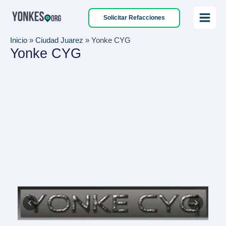
Ir
Solicitar Refacciones
al
Main
contenido
Inicio
»
Ciudad Juarez
»
Yonke CYG
Menu
Yonke CYG