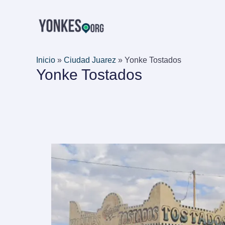
Ir
al
contenido
Inicio
»
Ciudad Juarez
»
Yonke Tostados
Yonke Tostados