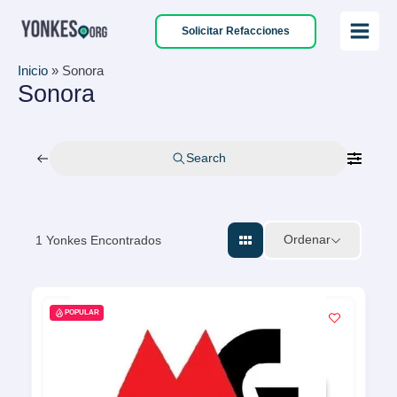
Ir
Solicitar Refacciones
al
Main
contenido
Inicio
»
Sonora
Menu
Sonora
Search
Ordenar
1
Yonkes Encontrados
POPULAR