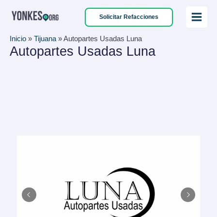
Ir
Solicitar Refacciones
al
Main
contenido
Inicio
»
Tijuana
»
Autopartes Usadas Luna
Menu
Autopartes Usadas Luna