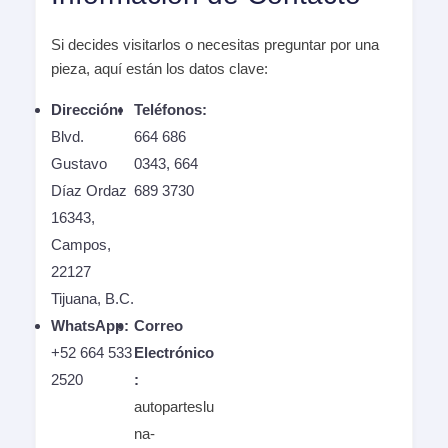
Si decides visitarlos o necesitas preguntar por una
pieza, aquí están los datos clave:
Dirección:
Teléfonos:
Blvd.
664 686
Gustavo
0343, 664
Díaz Ordaz
689 3730
16343,
Campos,
22127
Tijuana, B.C.
WhatsApp:
Correo
+52 664 533
Electrónico
2520
:
autoparteslu
na-