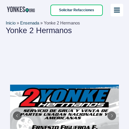
Ir
Solicitar Refacciones
al
Main
contenido
Inicio
»
Ensenada
»
Yonke 2 Hermanos
Menu
Yonke 2 Hermanos