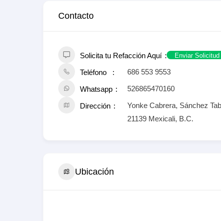
Contacto
Solicita tu Refacción Aquí
Enviar Solicitud
686 553 9553
Teléfono
526865470160
Whatsapp
Yonke Cabrera, Sánchez Taboa
Dirección
21139 Mexicali, B.C.
Ubicación