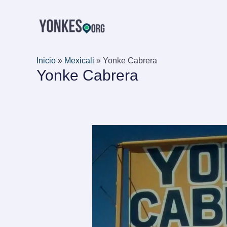
Ir
al
contenido
Inicio
»
Mexicali
»
Yonke Cabrera
Yonke Cabrera