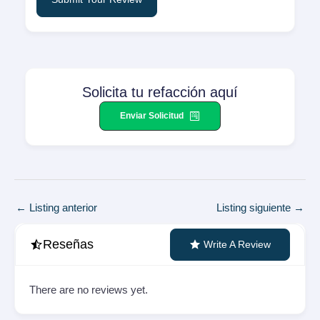
Solicita tu refacción aquí
Enviar Solicitud
Navegación
←
Listing anterior
Listing siguiente
→
de
entradas
Reseñas
Write A Review
There are no reviews yet.