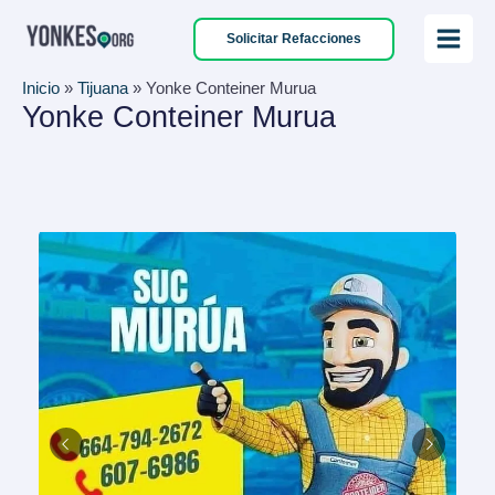
Ir
Solicitar Refacciones
al
Main
contenido
Inicio
»
Tijuana
»
Yonke Conteiner Murua
Menu
Yonke Conteiner Murua