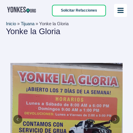
Ir
Solicitar Refacciones
al
Main
contenido
Inicio
»
Tijuana
»
Yonke la Gloria
Menu
Yonke la Gloria