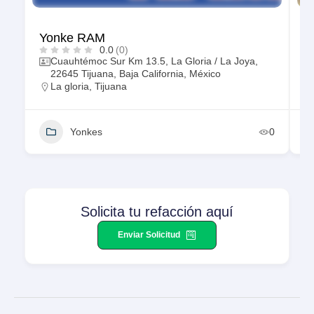
Yonke RAM
Y
0.0
(0)
Cuauhtémoc Sur Km 13.5, La Gloria / La Joya,
22645 Tijuana, Baja California, México
La gloria
,
Tijuana
Yonkes
0
Solicita tu refacción aquí
Enviar Solicitud