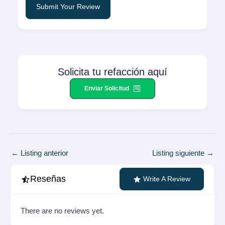
Submit Your Review
Solicita tu refacción aquí
Enviar Solicitud
Navegación
←
Listing anterior
Listing siguiente
→
de
entradas
Reseñas
Write A Review
There are no reviews yet.